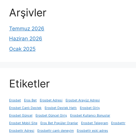
Arşivler
Temmuz 2026
Haziran 2026
Ocak 2025
Etiketler
Erosbet
Eros Bet
Erosbet Adresi
Erosbet Arayüz Adresi
Erosbet Canlı Destek
Erosbet Destek Hattı
Erosbet Giriş
Erosbet Güncel
Erosbet Güncel Giriş
Erosbet Kullanıcı Bonuslar
Erosbet Mobil Site
Eros Bet Popüler Oranlar
Erosbet Telegram
Erosbettr
Erosbettr Adresi
Erosbettr canlı deneyim
Erosbettr eski adres