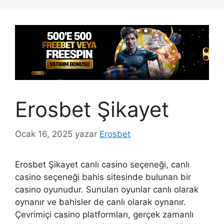
Erosbet Şikayet
Ocak 16, 2025
yazar
Erosbet
Erosbet Şikayet canlı casino seçeneği, canlı
casino seçeneği bahis sitesinde bulunan bir
casino oyunudur. Sunulan oyunlar canlı olarak
oynanır ve bahisler de canlı olarak oynanır.
Çevrimiçi casino platformları, gerçek zamanlı