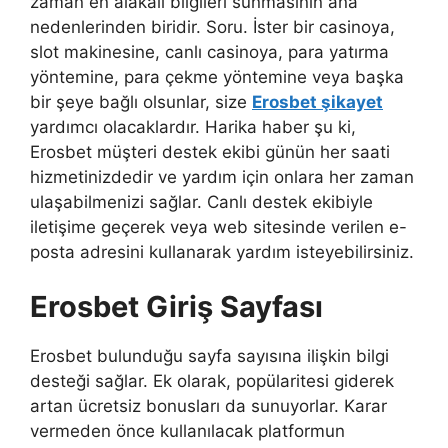
zaman en alakalı bilgileri sunmasının ana
nedenlerinden biridir. Soru. İster bir casinoya,
slot makinesine, canlı casinoya, para yatırma
yöntemine, para çekme yöntemine veya başka
bir şeye bağlı olsunlar, size
Erosbet şikayet
yardımcı olacaklardır. Harika haber şu ki,
Erosbet müşteri destek ekibi günün her saati
hizmetinizdedir ve yardım için onlara her zaman
ulaşabilmenizi sağlar. Canlı destek ekibiyle
iletişime geçerek veya web sitesinde verilen e-
posta adresini kullanarak yardım isteyebilirsiniz.
Erosbet Giriş Sayfası
Erosbet bulunduğu sayfa sayısına ilişkin bilgi
desteği sağlar. Ek olarak, popülaritesi giderek
artan ücretsiz bonusları da sunuyorlar. Karar
vermeden önce kullanılacak platformun