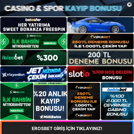
×
EROSBET GİRİŞ İÇİN TIKLAYINIZ!