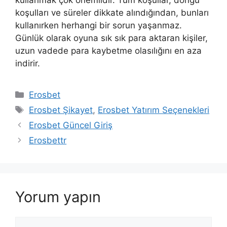
kullanmak çok önemlidir. Tüm koşullar, döngü
koşulları ve süreler dikkate alındığından, bunları
kullanırken herhangi bir sorun yaşanmaz.
Günlük olarak oyuna sık sık para aktaran kişiler,
uzun vadede para kaybetme olasılığını en aza
indirir.
Kategoriler
Erosbet
Etiketler
Erosbet Şikayet
,
Erosbet Yatırım Seçenekleri
Erosbet Güncel Giriş
Erosbettr
Yorum yapın
Yorum