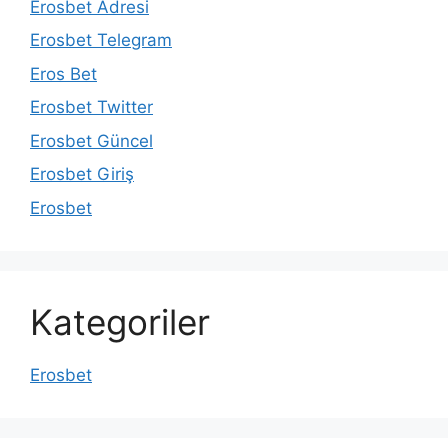
Erosbet Adresi
Erosbet Telegram
Eros Bet
Erosbet Twitter
Erosbet Güncel
Erosbet Giriş
Erosbet
Kategoriler
Erosbet