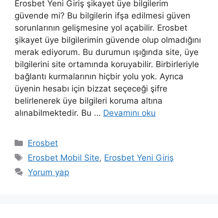
Erosbet Yeni Giriş şikayet üye bilgilerim
güvende mi? Bu bilgilerin ifşa edilmesi güven
sorunlarının gelişmesine yol açabilir. Erosbet
şikayet üye bilgilerimin güvende olup olmadığını
merak ediyorum. Bu durumun ışığında site, üye
bilgilerini site ortamında koruyabilir. Birbirleriyle
bağlantı kurmalarının hiçbir yolu yok. Ayrıca
üyenin hesabı için bizzat seçeceği şifre
belirlenerek üye bilgileri koruma altına
alınabilmektedir. Bu …
Devamını oku
Kategoriler
Erosbet
Etiketler
Erosbet Mobil Site
,
Erosbet Yeni Giriş
Yorum yap