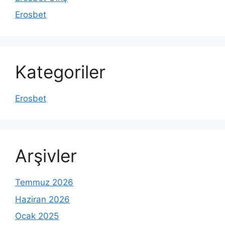
Erosbet
Kategoriler
Erosbet
Arşivler
Temmuz 2026
Haziran 2026
Ocak 2025