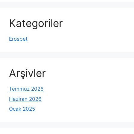
Kategoriler
Erosbet
Arşivler
Temmuz 2026
Haziran 2026
Ocak 2025