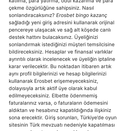
katılma, para yatırma, ödül kazanma ve para
çekme özgürlüğüne sahipsiniz. Nasıl
sonlandıracaksınız?
Erosbet bingo kazanç
sağladığı yeni giriş adresini kullanarak orijinal
pencereye ulaşacak ve sağ alt köşede canlı
destek hattını bulacaksınız. Üyeliğinizi
sonlandırmak istediğinizi müşteri temsilcisine
bildireceksiniz. Hesaplar ve finansal varlıklar
ayrıntılı olarak incelenecek ve üyeliğin iptaline
karar verilecektir. Bu noktadan itibaren artık
aynı profil bilgilerinizi ve hesap bilgilerinizi
kullanarak Erosbet erişemeyeceksiniz,
dolayısıyla artık aktif üye olarak kabul
edilmeyeceksiniz. Elbette ödenmemiş
faturalarınız varsa, o faturaların ödemesini
aldıktan ve hesabınız kapatıldığında ilişkiniz
sona erecektir. Giriş sorunları, Türkiye’de oyun
sitesinin Türk mevzuatı nedeniyle kapatılması