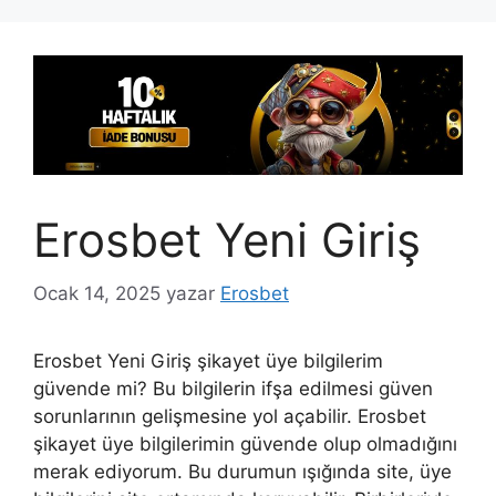
Erosbet Yeni Giriş
Ocak 14, 2025
yazar
Erosbet
Erosbet Yeni Giriş şikayet üye bilgilerim
güvende mi? Bu bilgilerin ifşa edilmesi güven
sorunlarının gelişmesine yol açabilir. Erosbet
şikayet üye bilgilerimin güvende olup olmadığını
merak ediyorum. Bu durumun ışığında site, üye