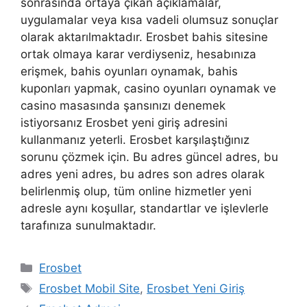
sonrasında ortaya çıkan açıklamalar,
uygulamalar veya kısa vadeli olumsuz sonuçlar
olarak aktarılmaktadır. Erosbet bahis sitesine
ortak olmaya karar verdiyseniz, hesabınıza
erişmek, bahis oyunları oynamak, bahis
kuponları yapmak, casino oyunları oynamak ve
casino masasında şansınızı denemek
istiyorsanız Erosbet yeni giriş adresini
kullanmanız yeterli. Erosbet karşılaştığınız
sorunu çözmek için. Bu adres güncel adres, bu
adres yeni adres, bu adres son adres olarak
belirlenmiş olup, tüm online hizmetler yeni
adresle aynı koşullar, standartlar ve işlevlerle
tarafınıza sunulmaktadır.
Kategoriler
Erosbet
Etiketler
Erosbet Mobil Site
,
Erosbet Yeni Giriş