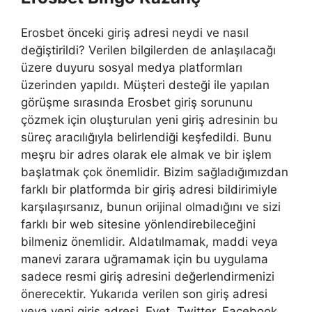
Erosbet önceki giriş adresi neydi ve nasıl
değiştirildi? Verilen bilgilerden de anlaşılacağı
üzere duyuru sosyal medya platformları
üzerinden yapıldı. Müşteri desteği ile yapılan
görüşme sırasında Erosbet giriş sorununu
çözmek için oluşturulan yeni giriş adresinin bu
süreç aracılığıyla belirlendiği keşfedildi. Bunu
meşru bir adres olarak ele almak ve bir işlem
başlatmak çok önemlidir. Bizim sağladığımızdan
farklı bir platformda bir giriş adresi bildirimiyle
karşılaşırsanız, bunun orijinal olmadığını ve sizi
farklı bir web sitesine yönlendirebileceğini
bilmeniz önemlidir. Aldatılmamak, maddi veya
manevi zarara uğramamak için bu uygulama
sadece resmi giriş adresini değerlendirmenizi
önerecektir. Yukarıda verilen son giriş adresi
veya yeni giriş adresi. Evet, Twitter, Facebook,