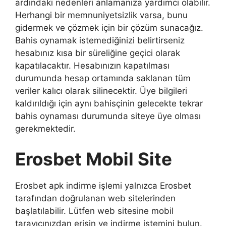
ardındaki nedenleri anlamanıza yardımcı olabilir.
Herhangi bir memnuniyetsizlik varsa, bunu
gidermek ve çözmek için bir çözüm sunacağız.
Bahis oynamak istemediğinizi belirtirseniz
hesabınız kısa bir süreliğine geçici olarak
kapatılacaktır. Hesabınızın kapatılması
durumunda hesap ortamında saklanan tüm
veriler kalıcı olarak silinecektir. Üye bilgileri
kaldırıldığı için aynı bahisçinin gelecekte tekrar
bahis oynaması durumunda siteye üye olması
gerekmektedir.
Erosbet Mobil Site
Erosbet apk indirme işlemi yalnızca Erosbet
tarafından doğrulanan web sitelerinden
başlatılabilir. Lütfen web sitesine mobil
tarayıcınızdan erişin ve indirme istemini bulun.