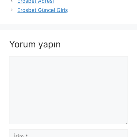
Erosbet Adresi
Erosbet Güncel Giriş
Yorum yapın
Yorum
İsim